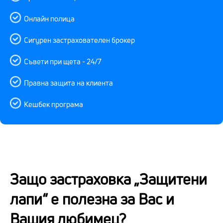
Онлайн полица
Сигурен застрахователен брокер
Съвети при щета - 24/7
Правна защита на клиента
Кешбек програма
Защо застраховка „Защитени
лапи“ е полезна за Вас и
Вашия любимец?