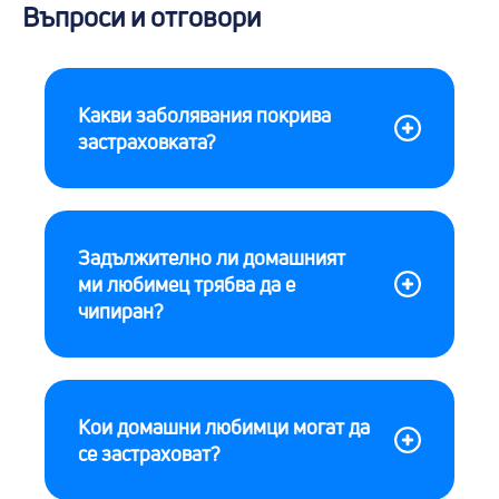
Въпроси и отговори
Какви заболявания покрива
застраховката?
Задължително ли домашният
ми любимец трябва да е
чипиран?
Кои домашни любимци могат да
се застраховат?