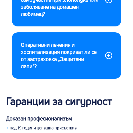
заболяване на домашен
любимец?
Оперативни лечения и
хоспитализация покриват ли се
от застраховка „Защитени
лапи"?
Гаранции за сигурност
Доказан професионализъм
+
над 19 години успешно присъствие