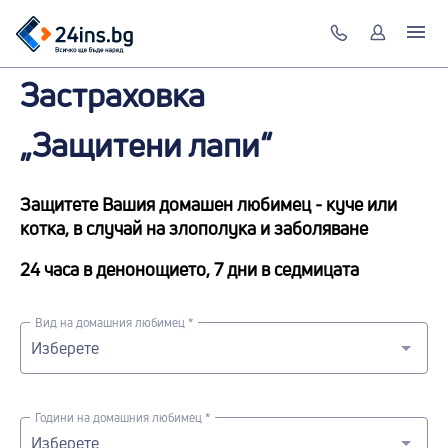
Застраховка
„Защитени лапи“
Защитете Вашия домашен любимец - куче или
котка, в случай на злополука и заболяване
24 часа в денонощието, 7 дни в седмицата
Вид на домашния любимец *
Години на домашния любимец *