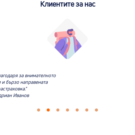
Клиентите за нас
лагодаря за внимателното
 и бързо направената
астраховка."
дриан Иванов