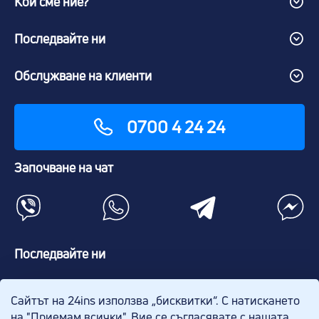
Кои сме ние?
Последвайте ни
Обслужване на клиенти
0700 4 24 24
Започване на чат
Последвайте ни
Сайтът на 24ins използва „бисквитки“. С натискането
на "Приемам всички", Вие се съгласявате с нашата