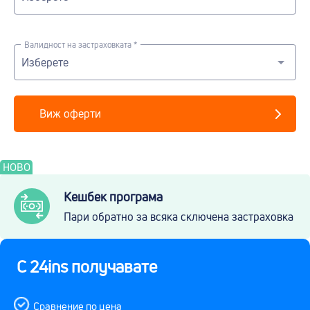
Валидност на застраховката *
Виж оферти
НОВО
Кешбек програма
Пари обратно за всяка сключена застраховка
С 24ins получавате
Сравнение по цена