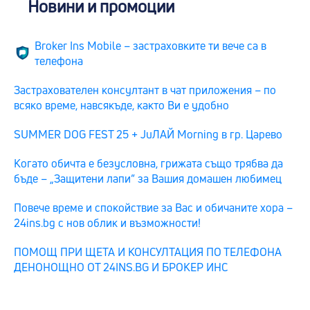
Новини и промоции
Broker Ins Mobile – застраховките ти вече са в
телефона
Застрахователен консултант в чат приложения – по
всяко време, навсякъде, както Ви е удобно
SUMMER DOG FEST 25 + JuЛАЙ Morning в гр. Царево
Когато обичта е безусловна, грижата също трябва да
бъде – „Защитени лапи“ за Вашия домашен любимец
Повече време и спокойствие за Вас и обичаните хора –
24ins.bg с нов облик и възможности!
ПОМОЩ ПРИ ЩЕТА И КОНСУЛТАЦИЯ ПО ТЕЛЕФОНА
ДЕНОНОЩНО ОТ 24INS.BG И БРОКЕР ИНС