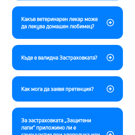
Какъв ветеринарен лекар може
да лекува домашен любимец?
Къде е валидна Застраховката?
Как мога да заявя претенция?
За застраховката „Защитени
лапи“ приложимо ли е
самоучастие при злополука или