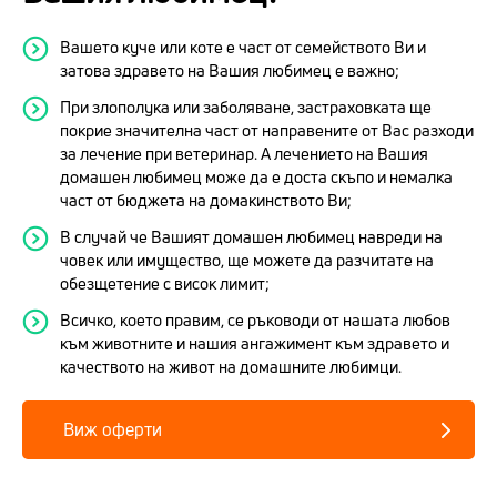
Вашето куче или коте е част от семейството Ви и
затова здравето на Вашия любимец е важно;
При злополука или заболяване, застраховката ще
покрие значителна част от направените от Вас разходи
за лечение при ветеринар. А лечението на Вашия
домашен любимец може да е доста скъпо и немалка
част от бюджета на домакинството Ви;
В случай че Вашият домашен любимец навреди на
човек или имущество, ще можете да разчитате на
обезщетение с висок лимит;
Всичко, което правим, се ръководи от нашата любов
към животните и нашия ангажимент към здравето и
качеството на живот на домашните любимци.
Виж оферти