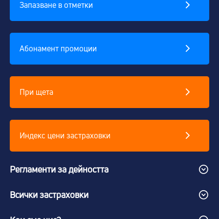
Запазване в отметки
Абонамент промоции
При щета
Индекс цени застраховки
Регламенти за дейността
Всички застраховки