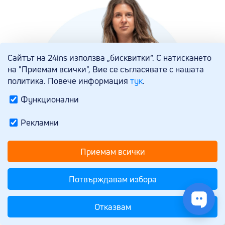
Сайтът на 24ins използва „бисквитки“. С натискането
на "Приемам всички", Вие се съгласявате с нашата
политика. Повече информация
тук
.
Функционални
Рекламни
Приемам всички
Потвърждавам избора
Вили Кирчева (Продуктов мениджър). Да
Отказвам
преведеш застраховането на човешки език – как