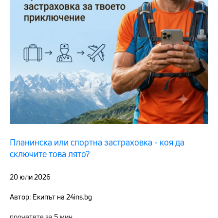
Планинска или спортна застраховка - коя да
сключите това лято?
20 юли 2026
Автор: Екипът на 24ins.bg
прочетете за 5 мин