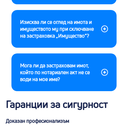
Изисква ли се оглед на имота и
имуществото му при сключване
на застраховка „Имущество“?
Мога ли да застраховам имот,
който по нотариален акт не се
води на мое име?
Гаранции за сигурност
Доказан професионализъм