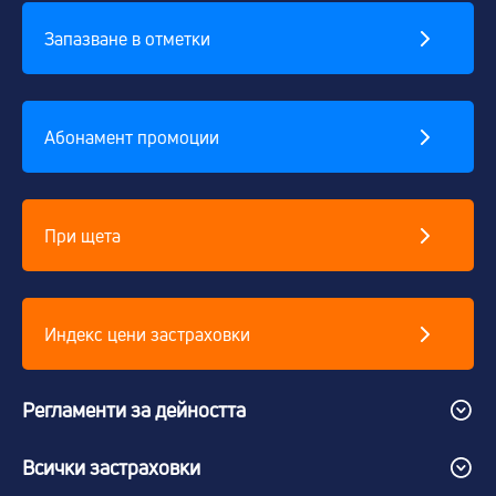
Запазване в отметки
Абонамент промоции
При щета
Индекс цени застраховки
Регламенти за дейността
Всички застраховки