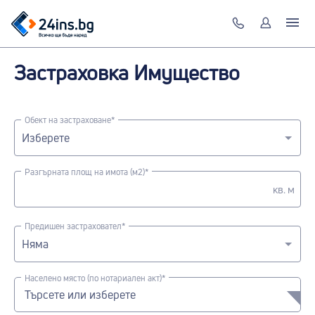
Застраховка Имущество
Обект на застраховане*
Разгърната площ на имота (м2)*
кв. м
Предишен застраховател*
Населено място (по нотариален акт)*
Търсете или изберете