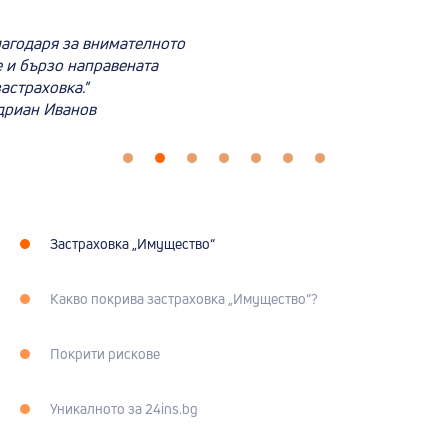
лагодаря за внимателното
 и бързо направената
астраховка."
дриан Иванов
Застраховка „Имущество“
Какво покрива застраховка „Имущество“?
Покрити рискове
Уникалното за 24ins.bg