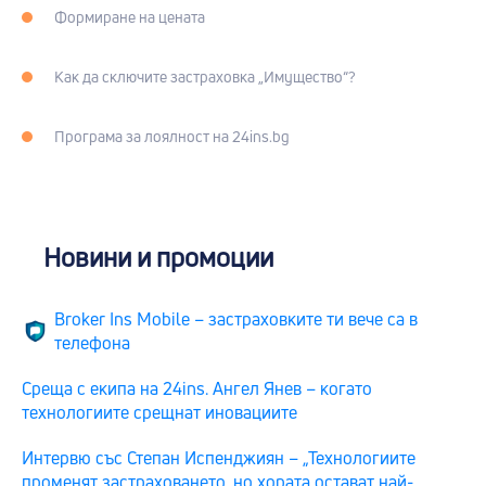
Формиране на цената
Как да сключите застраховка „Имущество“?
Програма за лоялност на 24ins.bg
Новини и промоции
Broker Ins Mobile – застраховките ти вече са в
телефона
Среща с екипа на 24ins. Ангел Янев – когато
технологиите срещнат иновациите
Интервю със Степан Испенджиян – „Технологиите
променят застраховането, но хората остават най-