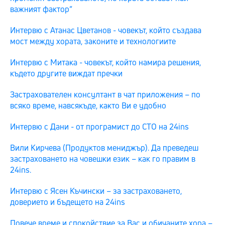
важният фактор“
Интервю с Атанас Цветанов - човекът, който създава
мост между хората, законите и технологиите
Интервю с Митака - човекът, който намира решения,
където другите виждат пречки
Застрахователен консултант в чат приложения – по
всяко време, навсякъде, както Ви е удобно
Интервю с Дани - от програмист до СТО на 24ins
Вили Кирчева (Продуктов мениджър). Да преведеш
застраховането на човешки език – как го правим в
24ins.
Интервю с Ясен Къчински – за застраховането,
доверието и бъдещето на 24ins
Повече време и спокойствие за Вас и обичаните хора –