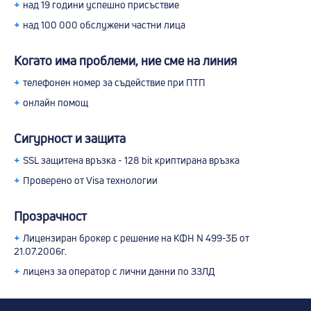
+
над 19 години успешно присъствие
+
над 100 000 обслужени частни лица
Когато има проблеми, ние сме на линия
+
телефонен номер за съдействие при ПТП
+
онлайн помощ
Сигурност и защита
+
SSL защитена връзка - 128 bit криптирана връзка
+
Проверено от Visa технологии
Прозрачност
+
Лицензиран брокер с решение на КФН N 499-3Б от
21.07.2006г.
+
лиценз за оператор с лични данни по ЗЗЛД