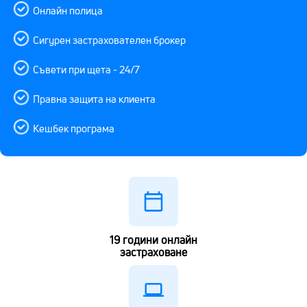
Онлайн полица
Сигурен застрахователен брокер
Съвети при щета - 24/7
Правна защита на клиента
Кешбек програма
19
години онлайн
застраховане