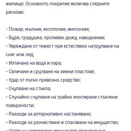
жилище. Основното покритие включва следните
рискове:
• Пожар, мълния, експлозия, имплозия;
• Буря, градушка, проливен дъжд, наводнение;
• Увреждане от тежест при естествено натрупване на
сняг или лед;
• Изтичане на вода и пара;
• Свличане и срутване на земни пластове;
• Удар от пътно превозно средство;
• Счупване на стъкла;
• Случайно счупване на трайно монтирани стъклени
повърхности;
• Разходи за алтернативно настаняване;
• Разходи за разчистване и спасяване на имущество;
• Щети на недвижимо имущество причинени в