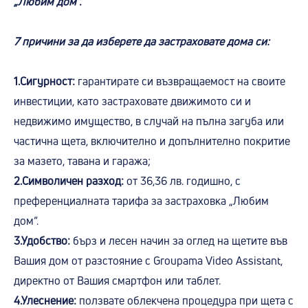
„Любим дом“.
7 причини за да изберете да застраховате дома си:
1.Сигурност:
гарантирате си възвращаемост на своите
инвестиции, като застраховате движимото си и
недвижимо имущество, в случай на пълна загуба или
частична щета, включително и допълнително покритие
за мазето, тавана и гаража;
2.Символичен разход:
от 36,36 лв. годишно, с
преференциалната тарифа за застраховка „Любим
дом“.
3.Удобство:
бърз и лесен начин за оглед на щетите във
Вашия дом от разстояние с Groupama Video Assistant,
директно от Вашия смартфон или таблет.
4.Улеснение:
ползвате облекчена процедура при щета с