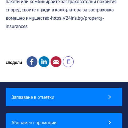
пакети или комбинирайте застрахователни покрития
според своите нужди в калкулатора за застраховка
домашно имущество-
https://24ins.bg/property-
insurances
Facebook
LinkedIn
Email
сподели
Запазване в отметки
Абонамент промоции