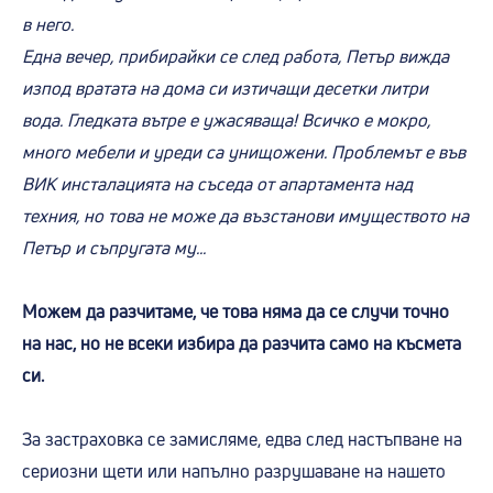
в него.
Една вечер, прибирайки се след работа, Петър вижда
изпод вратата на дома си изтичащи десетки литри
вода. Гледката вътре е ужасяваща! Всичко е мокро,
много мебели и уреди са унищожени. Проблемът е във
ВИК инсталацията на съседа от апартамента над
техния, но това не може да възстанови имуществото на
Петър и съпругата му...
Можем да разчитаме, че това няма да се случи точно
на нас, но не всеки избира да разчита само на късмета
си.
За застраховка се замисляме, едва след настъпване на
сериозни щети или напълно разрушаване на нашето