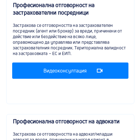
Професионална отговорност на
застрахователни посредници
Застрахова се отговорността на застрахователен
посредник (агент или брокер) за вреди, причинени от
действие или бездействие на всяко лице,
оправомощено да управлява или представлява
застрахователния посредник. Териториална валидност
на застраховката – ЕС и ЕИП.
Видеоконсултация
Професионална отговорност на адвокати
Застрахова се отговорността на адвокат/младши
адвокат за вреди, причинени на негов клиент, в