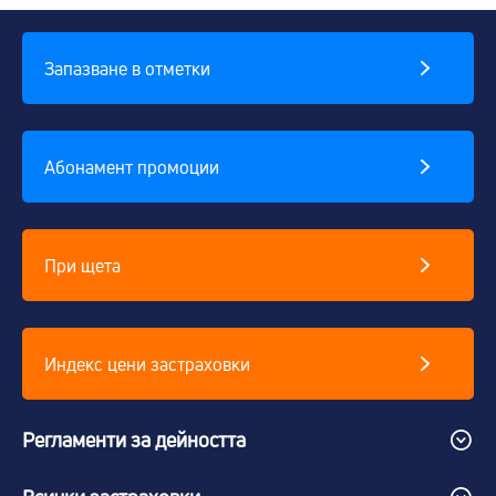
Запазване в отметки
Абонамент промоции
При щета
Индекс цени застраховки
Регламенти за дейността