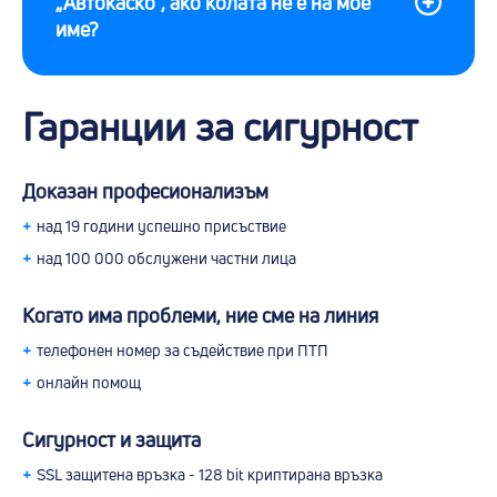
„Автокаско“, ако колата не е на мое
име?
Гаранции за сигурност
Доказан професионализъм
+
над 19 години успешно присъствие
+
над 100 000 обслужени частни лица
Когато има проблеми, ние сме на линия
+
телефонен номер за съдействие при ПТП
+
онлайн помощ
Сигурност и защита
+
SSL защитена връзка - 128 bit криптирана връзка