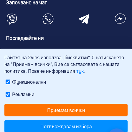
Започване на чат
Последвайте ни
Сайтът на 24ins използва „бисквитки“. С натискането
на "Приемам всички", Вие се съгласявате с нашата
политика. Повече информация
тук
.
Функционални
24ins.bg е онлайн услуга на „Брокер Инс"
Рекламни
– лицензиран застрахователен брокер, с
разрешение 499-ЗБ / 2006, регистриран
Приемам всички
в Комисия за финансов надзор.
Потвърждавам избора