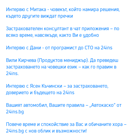
Интервю с Митака - човекът, който намира решения,
където другите виждат пречки
Застрахователен консултант в чат приложения – по
всяко време, навсякъде, както Ви е удобно
Интервю с Дани - от програмист до СТО на 24ins
Вили Кирчева (Продуктов мениджър). Да преведеш
застраховането на човешки език – как го правим в
24ins.
Интервю с Ясен Къчински – за застраховането,
доверието и бъдещето на 24ins
Вашият автомобил, Вашите правила – „Автокаско“ от
24ins.bg
Повече време и спокойствие за Вас и обичаните хора –
24ins.bg с нов облик и възможности!