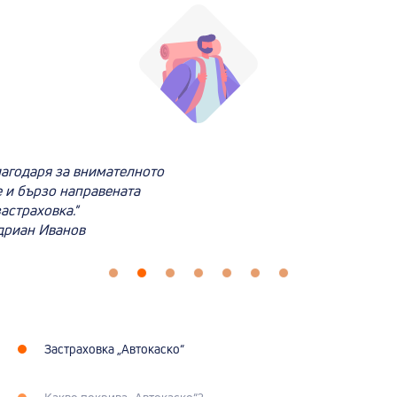
лагодаря за внимателното
 и бързо направената
астраховка."
дриан Иванов
Застраховка „Автокаско“