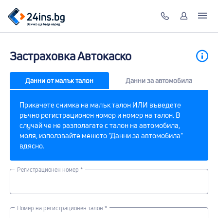
Застраховка Автокаско
Данни от малък талон
Данни за автомобила
Прикачете снимка на малък талон ИЛИ въведете
ръчно регистрационен номер и номер на талон. В
случай че не разполагате с талон на автомобила,
моля, използвайте менюто "Данни за автомобила"
вдясно.
Регистрационен номер *
Номер на регистрационен талон *