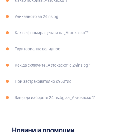
Какво покрива „Автокаско“?
Уникалното за 24ins.bg
Как се формира цената на „Автокаско“?
Териториална валидност
Как да сключите „Автокаско“ с 24ins.bg?
При застрахователно събитие
Защо да изберете 24ins.bg за „Автокаско“?
Новини и промоции