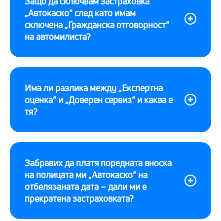
Защо да сключвам застраховка
„Автокаско“ след като имам
сключена „Гражданска отговорност“
на автомилиста?
Има ли разлика между „Експертна
оценка“ и „Доверен сервиз“ и каква е
тя?
Забравих да платя поредната вноска
на полицата ми „Автокаско“ на
отбелязаната дата – дали ми е
прекратена застраховката?