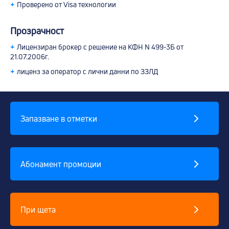
+
Проверено от Visa технологии
Прозрачност
+
Лицензиран брокер с решение на КФН N 499-3Б от
21.07.2006г.
+
лиценз за оператор с лични данни по ЗЗЛД
Запазване в отметки
Абонамент промоции
При щета