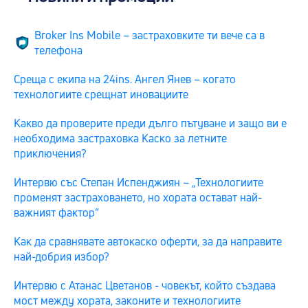
Broker Ins Mobile – застраховките ти вече са в
телефона
Среща с екипа на 24ins. Ангел Янев – когато
технологиите срещнат иновациите
Какво да проверите преди дълго пътуване и защо ви е
необходима застраховка Каско за летните
приключения?
Интервю със Степан Испенджиян – „Технологиите
променят застраховането, но хората остават най-
важният фактор“
Как да сравнявате автокаско оферти, за да направите
най-добрия избор?
Интервю с Атанас Цветанов - човекът, който създава
мост между хората, законите и технологиите