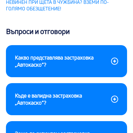
НЕВИНЕН ПРИ ЩЕТА В ЧУЖБИНА? ВЗЕМИ ПО-
ГОЛЯМО ОБЕЗЩЕТЕНИЕ!
Въпроси и отговори
Какво представлява застраховка
„Автокаско“?
Къде е валидна застраховка
„Автокаско“?