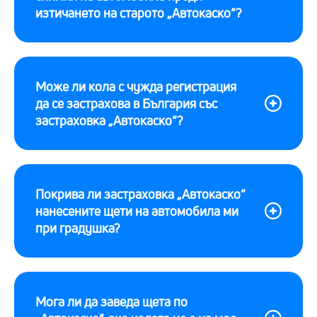
изтичането на старото „Автокаско“?
Може ли кола с чужда регистрация
да се застрахова в България със
застраховка „Автокаско“?
Покрива ли застраховка „Автокаско“
нанесените щети на автомобила ми
при градушка?
Мога ли да заведа щета по