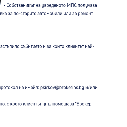
• Собственикът на увреденото МПС получава
овка за по-старите автомобили или за ремонт
настъпило събитието и за които клиентът най-
 протокол на имейл:
pkirkov@brokerins.bg
и/или
щно, с което клиентът упълномощава "Брокер