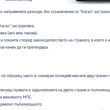
о направените разходи, без ограничения по "Каско" застрах
Каско" застраховка;
вка (ако има такова);
а покрити според законодателството на страната, в която е 
къв начин да ги претендира.
о по образец, както и сканиран полицейския или двустранен
 описващ правата и задълженията на двете страни и пълномо
на виновното МПС.
тариално пълномощното.