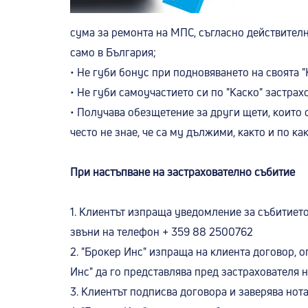
сума за ремонта на МПС, съгласно действителн
само в България;
• Не губи бонус при подновяването на своята "
• Не губи самоучастието си по "Каско" застрахо
• Получава обезщетение за други щети, които с
често не знае, че са му дължими, както и по ка
При настъпване на застрахователно събитие
1. Клиентът изпраща уведомление за събитиет
звъни на телефон + 359 88 2500762
2. "Брокер Инс" изпраща на клиента договор,
Инс" да го представлява пред застрахователя 
3. Клиентът подписва договора и заверява но