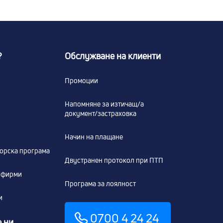
?
Обслужване на клиенти
Промоции
Напомняне за изтичащ/а
документ/застраховка
Начин на плащане
ьорска програма
Двустранен протокол при ПТП
а фирми
Програма за лоялност
и
0700 4 24 24
 ни