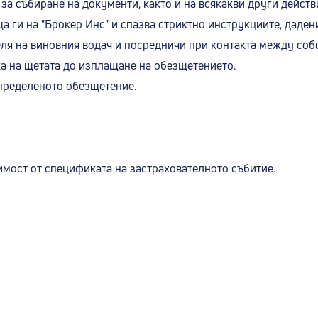
за събиране на документи, както и на всякакви други действи
 ги на "Брокер Инс" и спазва стриктно инструкциите, дадени
еля на виновния водач и посредничи при контакта между соб
ка на щетата до изплащане на обезщетението.
определеното обезщетение.
имост от спецификата на застрахователното събитие.