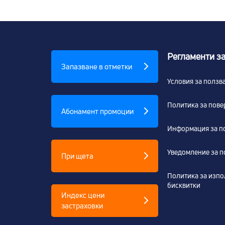
Регламенти за
Запазване в отметки
Условия за ползв
Политика за пове
Абонамент промоции
Информация за п
Уведомление за п
При щета
Политика за изпо
бисквитки
Индекс цени
застраховки