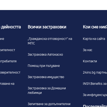
 дейността
Всички застраховки
Кои сме ние
ане
„Гражданска отговорност” на
Карта на сайта
МПС
рителност
За нас
Застраховка Автокаско
отребителя
Контакти
Помощ при пътуване
оверителност
24ins.bg партн
Застраховка имущество
лзване на
INSY.Benefits з
Застраховка за Домашни
любимци
За инфлуенсър
Запитване за допълнителни
Последвайте