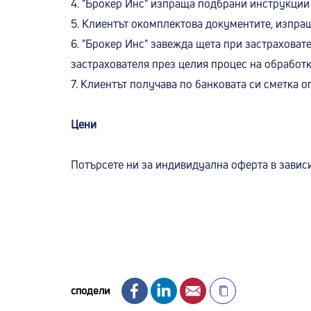
4. "Брокер Инс" изпраща подбрани инструкции 
5. Клиентът окомплектова документите, изпраща
6. "Брокер Инс" завежда щета при застраховат
застрахователя през целия процес на обработ
7. Клиентът получава по банковата си сметка 
Цени
Потърсете ни за индивидуална оферта в завис
Facebook
LinkedIn
Email
сподели