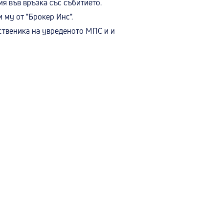
я във връзка със събитието.
 му от "Брокер Инс".
ственика на увреденото МПС и и