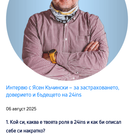
Интервю с Ясен Къчински – за застраховането,
доверието и бъдещето на 24ins
06 август 2025
1. Кой си, каква е твоята роля в 24ins и как би описал
себе си накратко?