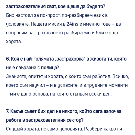
застрахователния свят, кое щеше да бъде то?
Бих настоял за по-прост, по-разбираем език в
условията. Нашата мисия в 24ins е именно това – да
направим застраховането разбираемо и близко до
хората.
6. Коя е най-голямата „застраховка“ в живота ти, която
не е свързана с полица?
Знанията, опитът и хората, с които съм работил. Всичко,
което съм научил – и в успехите, и в трудните моменти
– ми е дало основа, на която стъпвам всеки ден.
7. Какъв съвет бих дал на някого, който сега започва
работа в застрахователния сектор?
Слушай хората, не само условията. Разбери какво ги