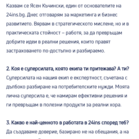
Казвам се Ясен Къчински, един от основателите на
24ins.bg. Днес отговарям за маркетинга и бизнес
развитието. Вярвам в стратегическото мислене, но и в
практическата стойност – работя, за да превръщам
добрите идеи в реални решения, които правят
застраховането по-достъпно и разбираемо.
2. Коя е суперсилата, която екипа ти притежава? А ти?
Суперсилата на нашия екип е експертност, съчетана с
дълбоко разбиране на потребителските нужди. Моята
лична суперсила е, че намирам ефективни решения и
ги превръщам в полезни продукти за реални хора.
3. Какво е най-ценното в работата в 24ins според теб?
Да създаваме доверие, базирано не на обещания, а на