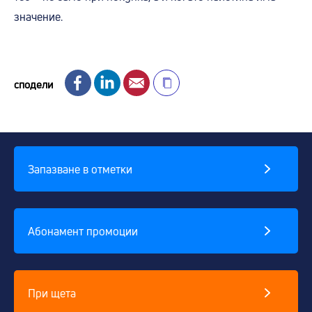
значение.
Facebook
LinkedIn
Email
сподели
Запазване в отметки
Абонамент промоции
При щета