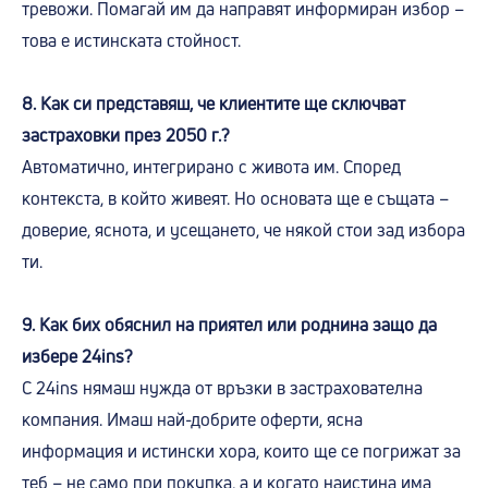
тревожи. Помагай им да направят информиран избор –
това е истинската стойност.
8. Как си представяш, че клиентите ще сключват
застраховки през 2050 г.?
Автоматично, интегрирано с живота им. Според
контекста, в който живеят. Но основата ще е същата –
доверие, яснота, и усещането, че някой стои зад избора
ти.
9. Как бих обяснил на приятел или роднина защо да
избере 24ins?
С 24ins нямаш нужда от връзки в застрахователна
компания. Имаш най-добрите оферти, ясна
информация и истински хора, които ще се погрижат за
теб – не само при покупка, а и когато наистина има