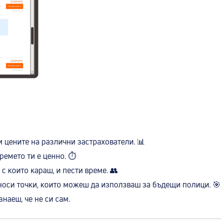
 цените на различни застрахователи. 📊
емето ти е ценно. ⏱️
с които караш, и пести време. 👥
носи точки, които можеш да използваш за бъдещи полици. 🎯
знаеш, че не си сам.