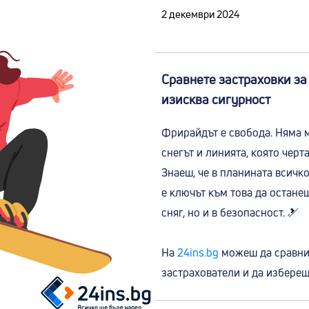
2 декември 2024
Сравнете застраховки за
изисква сигурност
Фрирайдът е свобода. Няма м
снегът и линията, която черт
Знаеш, че в планината всичк
е ключът към това да остане
сняг, но и в безопасност. 🎿
На
24ins.bg
можеш да сравни
застрахователи и да избереш 