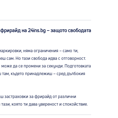
 фрирайд на 24ins.bg – защото свободата
аркировки, няма ограничения – само ти,
аеш сам. Но тази свобода идва с отговорност.
о може да се промени за секунди. Подготовката
ш там, където принадлежиш – сред дълбокия
ш застраховки за фрирайд от различни
тази, която ти дава увереност и спокойствие.