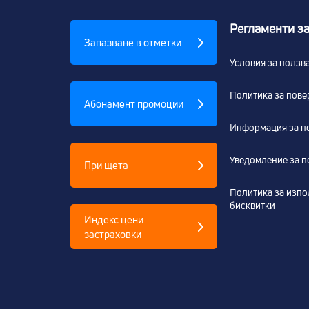
Регламенти за
Запазване в отметки
Условия за ползв
Политика за пове
Абонамент промоции
Информация за п
Уведомление за п
При щета
Политика за изпо
бисквитки
Индекс цени
застраховки