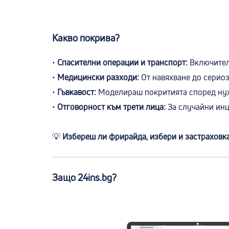
Какво покрива?
•
Спасителни операции и транспорт:
Включителн
•
Медицински разходи:
От навяхване до сериоз
•
Гъвкавост:
Моделираш покритията според нуж
•
Отговорност към трети лица:
За случайни инц
💡
Избереш ли фрирайда, избери и застраховка
Защо 24ins.bg?