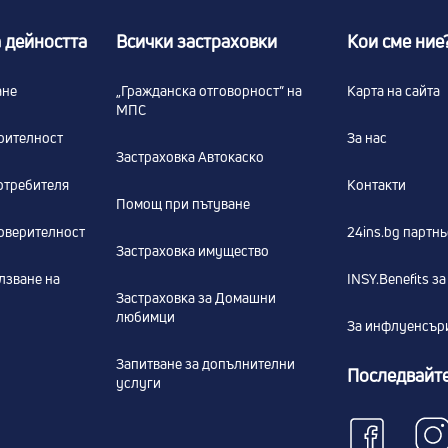
 дейността
Всички застраховки
Кои сме ние
ане
„Гражданска отговорност” на
Карта на сайта
МПС
рителност
За нас
Застраховка Автокаско
отребителя
Контакти
Помощ при пътуване
оверителност
24ins.bg партн
Застраховка имущество
лзване на
INSY.Benefits з
Застраховка за Домашни
любимци
За инфлуенсър
Запитване за допълнителни
Последвайте
услуги