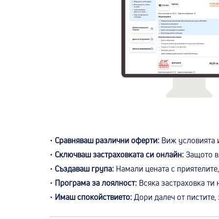
•
Сравняваш различни оферти:
Виж условията и
•
Сключваш застраховката си онлайн:
Защото вр
•
Създаваш група:
Намали цената с приятелите, 
•
Програма за лоялност:
Всяка застраховка ти 
•
Имаш спокойствието:
Дори далеч от пистите, 