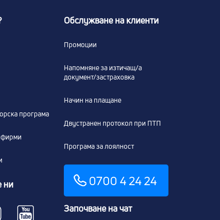
?
Обслужване на клиенти
Промоции
Напомняне за изтичащ/а
документ/застраховка
Начин на плащане
ьорска програма
Двустранен протокол при ПТП
а фирми
Програма за лоялност
и
0700 4 24 24
 ни
Започване на чат