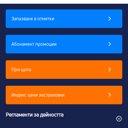
Запазване в отметки
Абонамент промоции
При щета
Индекс цени застраховки
Регламенти за дейността