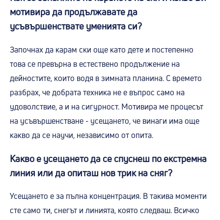
мотивира да продължавате да
усъвършенствате уменията си?
Започнах да карам ски още като дете и постепенно
това се превърна в естествено продължение на
дейностите, които водя в зимната планина. С времето
разбрах, че добрата техника не е въпрос само на
удоволствие, а и на сигурност. Мотивира ме процесът
на усъвършенстване - усещането, че винаги има още
какво да се научи, независимо от опита.
Какво е усещането да се спуснеш по екстремна
линия или да опиташ нов трик на сняг?
Усещането е за пълна концентрация. В такива моменти
сте само ти, снегът и линията, която следваш. Всичко