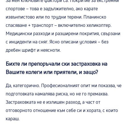
За мен ключовите фактори са: Покритие за екстремни
спортове – това е задължително, ако карате
извънпистово или по трудни терени. Планинско
спасяване + транспорт – включително хеликоптер.
Медицински разходи и разширени покрития, свързани
с инциденти на сняг. Ясно описани условия – без
дребен шрифт и неясноти.
Бихте ли препоръчали ски застраховка на
Вашите колеги или приятели, и защо?
Да, категорично. Професионалният опит ми показва, че
подготовката намалява риска, но не го премахва.
Застраховката не е излишен разход, а част от
отговорното отношение към себе си и хората, с които
караш.