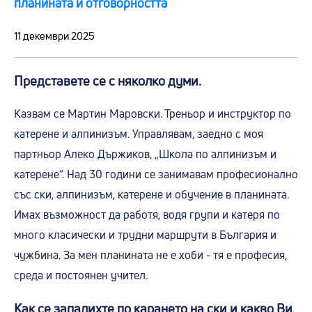
планината и отговорността
11 декември 2025
Представете се с няколко думи.
Казвам се Мартин Маровски. Треньор и инструктор по
катерене и алпинизъм. Управлявам, заедно с моя
партньор Алеко Държиков, „Школа по алпинизъм и
катерене“. Над 30 години се занимавам професионално
със ски, алпинизъм, катерене и обучение в планината.
Имах възможност да работя, водя групи и катеря по
много класически и трудни маршрути в България и
чужбина. За мен планината не е хоби - тя е професия,
среда и постоянен учител.
Как се запалихте по карането на ски и какво Ви