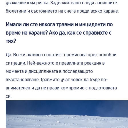
уважение към риска. Задължително следя лавинните
бюлетини и състоянието на снега преди всяко каране.
Имали ли сте някога травми и инциденти по
време на каране? Ако да, как се справихте с
тях?
Да. Всеки активен спортист преминава през подобни
ситуации. Най-важното е правилната реакция в
момента и дисциплината в последващото
възстановяване. Травмите учат човек да бъде по-
внимателен и да не прави компромис с подготовката
си.