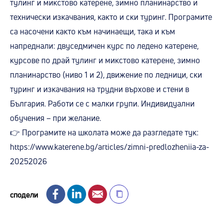
тулинг и микстово катерене, зимно планинарство и
технически изкачвания, както и ски туринг. Програмите
са насочени както към начинаещи, така и към
напреднали: двуседмичен курс по ледено катерене,
курсове по драй тулинг и микстово катерене, зимно
планинарство (ниво 1 и 2), движение по ледници, ски
туринг и изкачвания на трудни върхове и стени в
България. Работи се с малки групи. Индивидуални
обучения – при желание.
👉 Програмите на школата може да разгледате тук:
https://www.katerene.bg/articles/zimni-predlozheniia-za-
20252026
Facebook
LinkedIn
Email
сподели