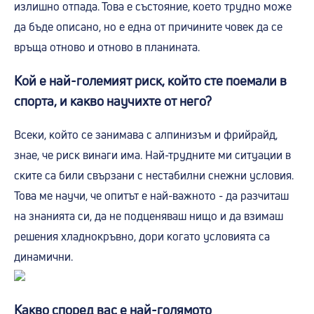
излишно отпада. Това е състояние, което трудно може
да бъде описано, но е една от причините човек да се
връща отново и отново в планината.
Кой е най-големият риск, който сте поемали в
спорта, и какво научихте от него?
Всеки, който се занимава с алпинизъм и фрийрайд,
знае, че риск винаги има. Най-трудните ми ситуации в
ските са били свързани с нестабилни снежни условия.
Това ме научи, че опитът е най-важното - да разчиташ
на знанията си, да не подценяваш нищо и да взимаш
решения хладнокръвно, дори когато условията са
динамични.
Какво според вас е най-голямото