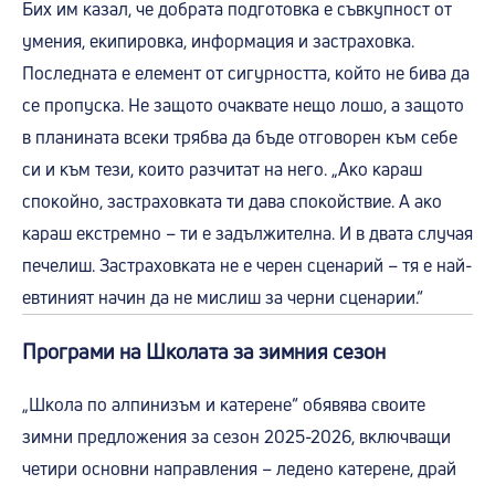
Бих им казал, че добрата подготовка е съвкупност от
умения, екипировка, информация и застраховка.
Последната е елемент от сигурността, който не бива да
се пропуска. Не защото очаквате нещо лошо, а защото
в планината всеки трябва да бъде отговорен към себе
си и към тези, които разчитат на него. „Ако караш
спокойно, застраховката ти дава спокойствие. А ако
караш екстремно – ти е задължителна. И в двата случая
печелиш. Застраховката не е черен сценарий – тя е най-
евтиният начин да не мислиш за черни сценарии.“
Програми на Школата за зимния сезон
„Школа по алпинизъм и катерене“ обявява своите
зимни предложения за сезон 2025-2026, включващи
четири основни направления – ледено катерене, драй