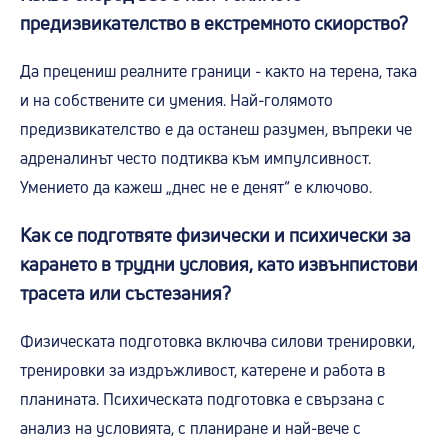
предизвикателство в екстремното скиорство?
Да прецениш реалните граници - както на терена, така
и на собствените си умения. Най-голямото
предизвикателство е да останеш разумен, въпреки че
адреналинът често подтиква към импулсивност.
Умението да кажеш „днес не е денят“ е ключово.
Как се подготвяте физически и психически за
карането в трудни условия, като извънпистови
трасета или състезания?
Физическата подготовка включва силови тренировки,
тренировки за издръжливост, катерене и работа в
планината. Психическата подготовка е свързана с
анализ на условията, с планиране и най-вече с