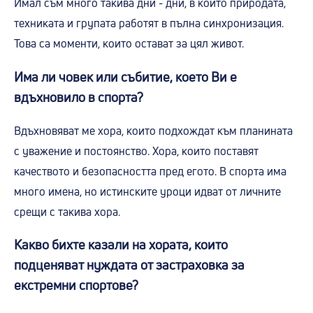
Имал съм много такива дни - дни, в които природата,
техниката и групата работят в пълна синхронизация.
Това са моменти, които остават за цял живот.
Има ли човек или събитие, което Ви е
вдъхновило в спорта?
Вдъхновяват ме хора, които подхождат към планината
с уважение и постоянство. Хора, които поставят
качеството и безопасността пред егото. В спорта има
много имена, но истинските уроци идват от личните
срещи с такива хора.
Какво бихте казали на хората, които
подценяват нуждата от застраховка за
екстремни спортове?