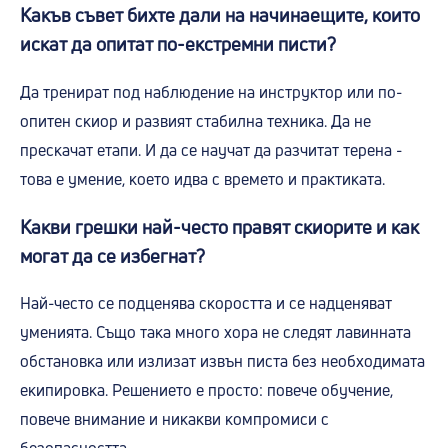
Какъв съвет бихте дали на начинаещите, които
искат да опитат по-екстремни писти?
Да тренират под наблюдение на инструктор или по-
опитен скиор и развият стабилна техника. Да не
прескачат етапи. И да се научат да разчитат терена -
това е умение, което идва с времето и практиката.
Какви грешки най-често правят скиорите и как
могат да се избегнат?
Най-често се подценява скоростта и се надценяват
уменията. Също така много хора не следят лавинната
обстановка или излизат извън писта без необходимата
екипировка. Решението е просто: повече обучение,
повече внимание и никакви компромиси с