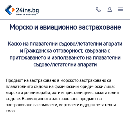
Морско и авиационно застраховане
Каско на плавателни съдове/летателни апарати
и Гражданска отговорност, свързана с
притежаването и използването на плавателни
съдове/летателни апарати
Предмет на застраховане в морското застраховане са
плавателните съдове на физически и юридически лица:
морски и речни кораби, яхти и пристанищни спомагателни
съдове. В авиацинното застраховане предмет на
застраховане са самолети, вертолети и други летателни
тела.